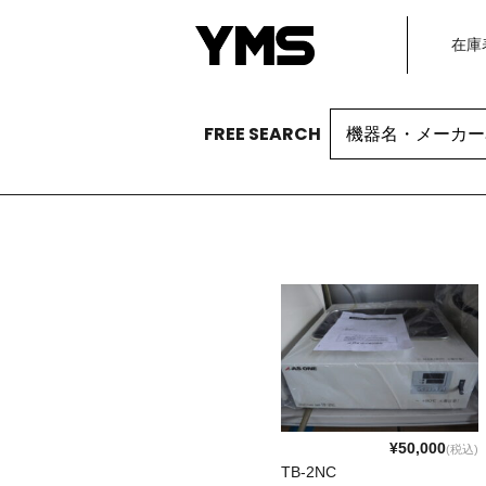
在庫
Search
FREE SEARCH
for:
¥50,000
(税込)
TB-2NC