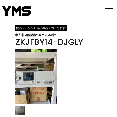
商品ジャンル > 分析機器 > ガス分析計
中古 非分散型赤外線ガス分析計
ZKJFBY14-DJGLY