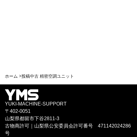
ホーム >
投稿
中古 精密空調ユニット
YUKI-MACHINE-SUPPORT
〒402-0051
山梨県都留市下谷2811-3
古物商許可｜山梨県公安委員会許可番号 471142024286
号