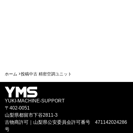
ホーム >
投稿
中古 精密空調ユニット
YUKI-MACHINE-SUPPORT
〒402-0051
山梨県都留市下谷2811-3
古物商許可｜山梨県公安委員会許可番号 471142024286
号