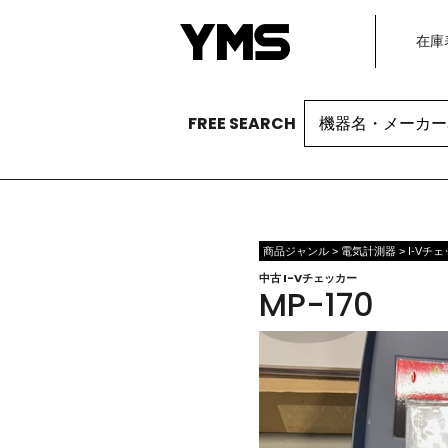
在庫
Search
FREE SEARCH
for:
商品ジャンル > 電気計測器 > I-Vチ
中古 I-Vチェッカー
MP-170