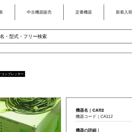
表
中古機器販売
定番機器
新着入
イオコンプレッサー
機器名｜CA112
機器コード｜CA112
機器の詳細｜