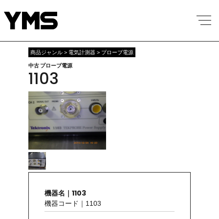
商品ジャンル > 電気計測器 > プローブ電源
中古 プローブ電源
1103
機器名｜1103
機器コード｜1103