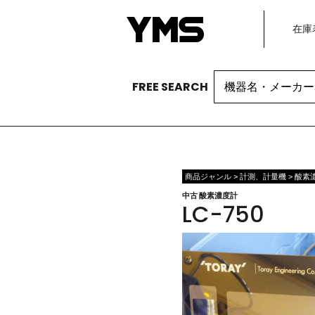
在庫
Search
FREE SEARCH
for:
商品ジャンル > 計測、計量機 > 酸素
中古 酸素濃度計
LC-750