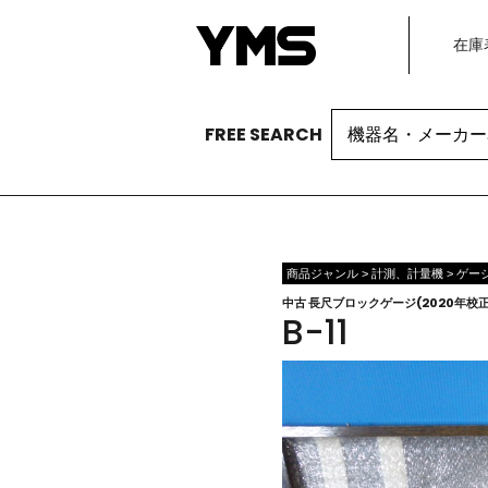
在庫
Search
FREE SEARCH
for:
商品ジャンル > 計測、計量機 > ゲ
中古 長尺ブロックゲージ(2020年校
B-11