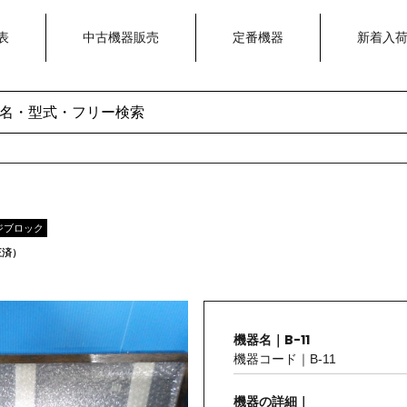
表
中古機器販売
定番機器
新着入
ージブロック
正済）
機器名｜B-11
機器コード｜B-11
機器の詳細｜