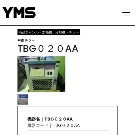
商品ジャンル > 加熱機、冷却機 > チラー
中古 チラー
TBG０２０AA
機器名｜TBG０２０AA
機器コード｜TBG０２０AA