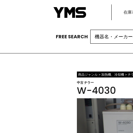
在庫
Search
FREE SEARCH
for:
商品ジャンル > 加熱機、冷却機 > チ
中古 チラー
W-4030