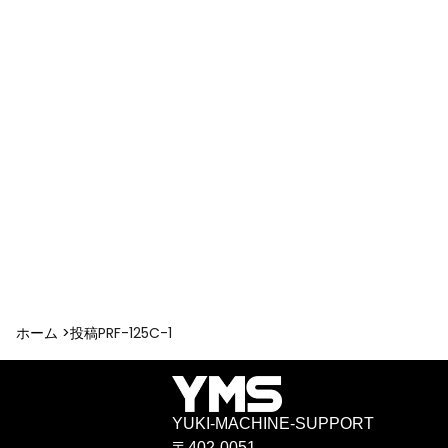
ホーム >
投稿
PRF-125C-1
YUKI-MACHINE-SUPPORT
〒402-0051